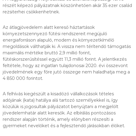
részét képező pályázatnak köszönhetően akár 35 ezer család
rezsiterhei csökkenhetnek.
Az átlagjövedelem alatt kereső háztartások
környezetszennyező fűtési rendszereit megújuló
energiaforráson alapuló, modern és környezetkímélő
megoldások válthatják ki. A vissza nem térítendő támogatás
maximális mértéke bruttó 2,9 millió forint,
fűtéskorszerűsítéssel együtt 11,3 millió forint. A jelentkezés
feltétele, hogy az ingatlan tulajdonosai 2020. évi összevont
jövedelmének egy főre jutó összege nem haladhatja meg a
4 850 000 forintot.
A felhívás kiegészült a kisadózó vállalkozások tételes
adójának (kata) hatálya alá tartozó személyekkel is, így
közülük is jogosultak pályázatot benyújtani a megjelölt
jövedelemhatár alatt keresők. Az elbírálás pontozásos
rendszer alapján történik, amely előnyben részesíti a
gyermeket nevelőket és a fejlesztendő járásokban élőket.