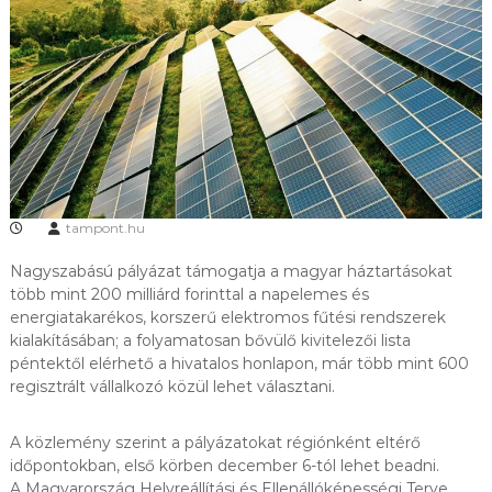
tampont.hu
Nagyszabású pályázat támogatja a magyar háztartásokat
több mint 200 milliárd forinttal a napelemes és
energiatakarékos, korszerű elektromos fűtési rendszerek
kialakításában; a folyamatosan bővülő kivitelezői lista
péntektől elérhető a hivatalos honlapon, már több mint 600
regisztrált vállalkozó közül lehet választani.
A közlemény szerint a pályázatokat régiónként eltérő
időpontokban, első körben december 6-tól lehet beadni.
A Magyarország Helyreállítási és Ellenállóképességi Terve