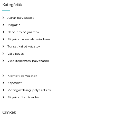
s
e
Kategóriák
é
y
s
s
é
Agrár pályázatok
z
s
Magazin
:
é
Napelem pályázatok
Pályázatok vállalkozásoknak
s
Turisztikai pályázatok
Vállalkozás
n
Vidékfejlesztési pályázatok
a
Kiemelt pályázatok
v
Kapcsolat
i
Mezőgazdasági pályázatírás
Pályázati tanácsadás
g
á
Címkék