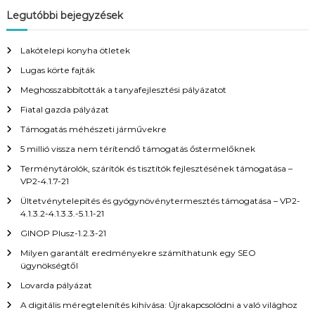
Legutóbbi bejegyzések
Lakótelepi konyha ötletek
Lugas körte fajták
Meghosszabbították a tanyafejlesztési pályázatot
Fiatal gazda pályázat
Támogatás méhészeti járművekre
5 millió vissza nem térítendő támogatás őstermelőknek
Terménytárolók, szárítók és tisztítók fejlesztésének támogatása –
VP2-4.1.7-21
Ültetvénytelepítés és gyógynövénytermesztés támogatása – VP2-
4.1.3.2-4.1.3.3.-5.1.1-21
GINOP Plusz-1.2.3-21
Milyen garantált eredményekre számíthatunk egy SEO
ügynökségtől
Lovarda pályázat
A digitális méregtelenítés kihívása: Újrakapcsolódni a való világhoz