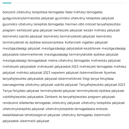
c
borszőlő ültetvény telepítése támogatás
fiatal méhész támogatás
gyógynövénytermesztés pályázat
gyümölcs ültetvény telepitési pályázat
i
gyümölcs ültetvény telepítés támogatás
Herman ottó intézet tanyafejlesztési
program
kertészeti gép pályázat
kertészeti pályázat
kezdő méhész pályázat
ó
kisméretű szárító pályázat
kisméretű terménytároló pályázat
kisméretű
terménytároló és építése korszerűsítése
Külterületi ingatlan pályázat
mezőgazdasági pályázat
mezőgazdasági pályázatok kezdőknek
mezőgazdasági
pályázatok őstermelőknek
mezőgazdasági terménytárolók építése pályázat
mezőgazdasági támogatások
málna ültetvény támogatás
méhesház pályázat
méhészeti pályázatok
méhészeti pályázatok 2023
méhészeti támogatás
méhész
pályázat
méhész pályázat 2023
napelem pályázat őstermelőknek
Nyertes
tanyafejlesztési pályázatok
pályázat őstermelőknek
Régi tanya felújítása
szarvasgomba ültetvény pályázat
szárító pályázat
Tanyafejlesztési pályázat 2023
Tanya felújítási pályázat
terménytároló pályázat
terménytároló építése pályázat
vidékfejlesztési pályázatok
Zártkerti és tanyafejlesztési program pályázati
rendszere
állattartás támogatás
ültetvény pályázat
ültetvény telepítési pályázat
ültetvénytelepítés pályázat
ültetvénytelepítés támogatására öntözés
kialakításának lehetőségével pályázat
ültetvény támogatás
őstermelői
pályázatok
őstermelő pályázat