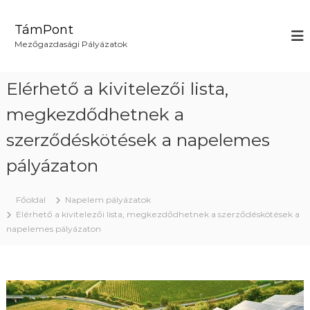
U
g
TámPont
r
Mezőgazdasági Pályázatok
á
s
a
Elérhető a kivitelezői lista,
t
a
megkezdődhetnek a
r
szerződéskötések a napelemes
t
a
pályázaton
l
o
m
Főoldal
Napelem pályázatok
r
Elérhető a kivitelezői lista, megkezdődhetnek a szerződéskötések a
a
napelemes pályázaton