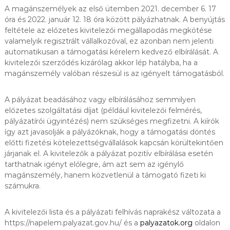
A magánszemélyek az első ütemben 2021. december 6. 17
óra és 2022. január 12. 18 óra között pályázhatnak. A benyújtás
feltétele az előzetes kivitelezői megállapodás megkötése
valamelyik regisztrált vállalkozóval, ez azonban nem jelenti
automatikusan a támogatási kérelem kedvező elbírálását. A
kivitelezői szerződés kizárólag akkor lép hatályba, ha a
magánszemély valóban részesül is az igényelt támogatásból.
A pályázat beadásához vagy elbírálásához semmilyen
előzetes szolgáltatási díjat (például kivitelezői felmérés,
pályázatírói ügyintézés) nem szükséges megfizetni. A kiírók
így azt javasolják a pályázóknak, hogy a támogatási döntés
előtti fizetési kötelezettségvállalások kapcsán körültekintően
járjanak el. A kivitelezők a pályázat pozitív elbírálása esetén
tarthatnak igényt előlegre, ám azt sem az igénylő
magánszemély, hanem közvetlenül a támogató fizeti ki
számukra.
A kivitelezői lista és a pályázati felhívás naprakész változata a
https://napelem.palyazat.gov.hu/ és a
palyazatok.org
oldalon