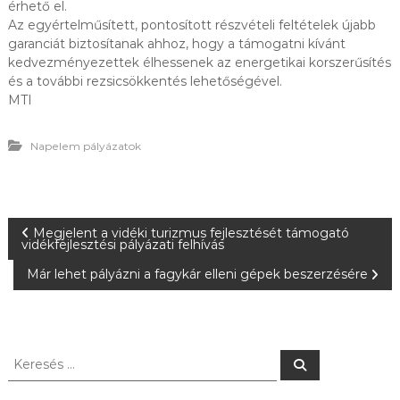
érhető el.
Az egyértelműsített, pontosított részvételi feltételek újabb
garanciát biztosítanak ahhoz, hogy a támogatni kívánt
kedvezményezettek élhessenek az energetikai korszerűsítés
és a további rezsicsökkentés lehetőségével.
MTI
Napelem pályázatok
B
Megjelent a vidéki turizmus fejlesztését támogató
vidékfejlesztési pályázati felhívás
e
Már lehet pályázni a fagykár elleni gépek beszerzésére
j
e
K
K
e
e
r
g
r
e