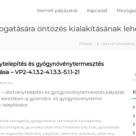
Kiemelt pályázatok
Kapcsolat
Mezőgazd
ogatására öntözés kialakításának le
Főoldal
ültetvénytelepítés
ytelepítés és gyógynövénytermesztés
a – VP2-4.1.3.2-4.1.3.3.-5.1.1-21
K
e
ont.hu
r
e
 – ültetvénytelepítés és gyógynövénytermesztés pályázati
K
s
ó keretében új gyümölcs- és gyógynövénytermő
é
 telepítésére
s
:
,
,
pítése támogatás
gyógynövény termesztés támogatása
,
,
tés támogatás
gyümölcs ültetvény telepitési pályázat
gyümölcsös
,
,
zarvasgomba ültetvény pályázat
ültetvény pályázat
ültetvény