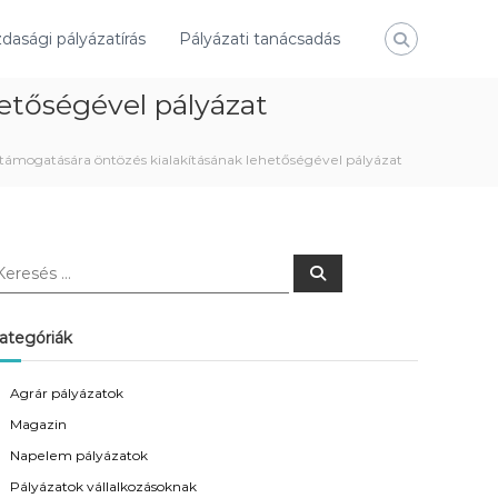
asági pályázatírás
Pályázati tanácsadás
hetőségével pályázat
 támogatására öntözés kialakításának lehetőségével pályázat
K
e
r
e
s
ategóriák
é
s
Agrár pályázatok
Magazin
Napelem pályázatok
Pályázatok vállalkozásoknak