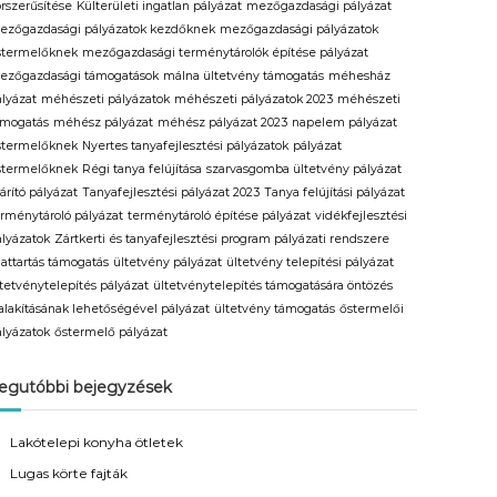
orszerűsítése
Külterületi ingatlan pályázat
mezőgazdasági pályázat
ezőgazdasági pályázatok kezdőknek
mezőgazdasági pályázatok
stermelőknek
mezőgazdasági terménytárolók építése pályázat
ezőgazdasági támogatások
málna ültetvény támogatás
méhesház
ályázat
méhészeti pályázatok
méhészeti pályázatok 2023
méhészeti
ámogatás
méhész pályázat
méhész pályázat 2023
napelem pályázat
stermelőknek
Nyertes tanyafejlesztési pályázatok
pályázat
stermelőknek
Régi tanya felújítása
szarvasgomba ültetvény pályázat
árító pályázat
Tanyafejlesztési pályázat 2023
Tanya felújítási pályázat
erménytároló pályázat
terménytároló építése pályázat
vidékfejlesztési
ályázatok
Zártkerti és tanyafejlesztési program pályázati rendszere
lattartás támogatás
ültetvény pályázat
ültetvény telepítési pályázat
ltetvénytelepítés pályázat
ültetvénytelepítés támogatására öntözés
ialakításának lehetőségével pályázat
ültetvény támogatás
őstermelői
ályázatok
őstermelő pályázat
egutóbbi bejegyzések
Lakótelepi konyha ötletek
Lugas körte fajták