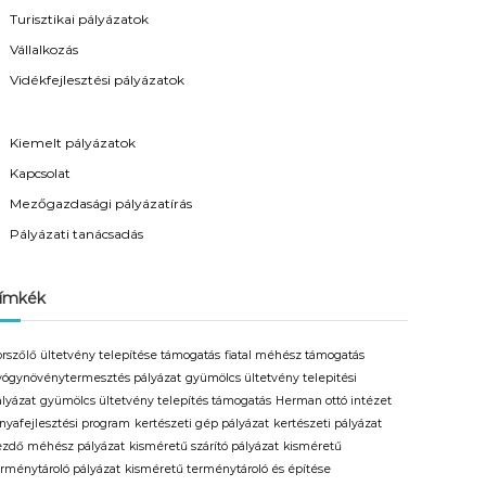
Turisztikai pályázatok
Vállalkozás
Vidékfejlesztési pályázatok
Kiemelt pályázatok
Kapcsolat
Mezőgazdasági pályázatírás
Pályázati tanácsadás
ímkék
orszőlő ültetvény telepítése támogatás
fiatal méhész támogatás
yógynövénytermesztés pályázat
gyümölcs ültetvény telepitési
ályázat
gyümölcs ültetvény telepítés támogatás
Herman ottó intézet
anyafejlesztési program
kertészeti gép pályázat
kertészeti pályázat
ezdő méhész pályázat
kisméretű szárító pályázat
kisméretű
erménytároló pályázat
kisméretű terménytároló és építése