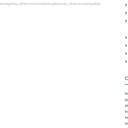
,
,
 támogatás
ültetvénytelepítés pályázat
ültetvénytelepítés
C
b
g
p
t
k
t