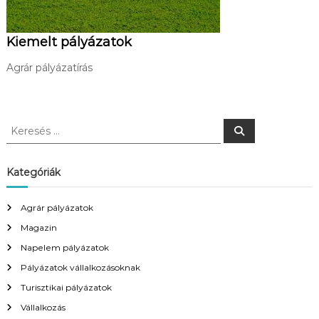
Kiemelt pályázatok
Agrár pályázatírás
K
K
e
e
r
r
e
s
e
Kategóriák
é
s
s
é
Agrár pályázatok
s
Magazin
:
Napelem pályázatok
Pályázatok vállalkozásoknak
Turisztikai pályázatok
Vállalkozás