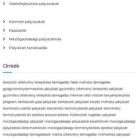
Vidékfejlesztési pályázatok
Kiemelt pályázatok
Kapcsolat
Mezőgazdasági pályázatírás
Pályázati tanácsadás
Címkék
borszőlő ültetvény telepítése támogatás
fiatal méhész támogatás
gyógynövénytermesztés pályázat
gyümölcs ültetvény telepitési pályázat
gyümölcs ültetvény telepítés támogatás
Herman ottó intézet tanyafejlesztési
program
kertészeti gép pályázat
kertészeti pályázat
kezdő méhész pályázat
kisméretű szárító pályázat
kisméretű terménytároló pályázat
kisméretű
terménytároló és építése korszerűsítése
Külterületi ingatlan pályázat
mezőgazdasági pályázat
mezőgazdasági pályázatok kezdőknek
mezőgazdasági
pályázatok őstermelőknek
mezőgazdasági terménytárolók építése pályázat
mezőgazdasági támogatások
málna ültetvény támogatás
méhesház pályázat