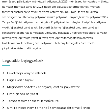
méhészeti pályázatok
méhészeti pályázatok 2023
méhészeti támogatás
méhész
pályázat
méhész pályázat 2023
napelem pályázat őstermelőknek
Nyertes
tanyafejlesztési pályázatok
pályázat őstermelőknek
Régi tanya felújítása
szarvasgomba ültetvény pályázat
szárító pályázat
Tanyafejlesztési pályázat 2023
Tanya felújítási pályázat
terménytároló pályázat
terménytároló építése pályázat
vidékfejlesztési pályázatok
Zártkerti és tanyafejlesztési program pályázati
rendszere
állattartás támogatás
ültetvény pályázat
ültetvény telepítési pályázat
ültetvénytelepítés pályázat
ültetvénytelepítés támogatására öntözés
kialakításának lehetőségével pályázat
ültetvény támogatás
őstermelői
pályázatok
őstermelő pályázat
Legutóbbi bejegyzések
Lakótelepi konyha ötletek
Lugas körte fajták
Meghosszabbították a tanyafejlesztési pályázatot
Fiatal gazda pályázat
Támogatás méhészeti járművekre
5 millió vissza nem térítendő támogatás őstermelőknek