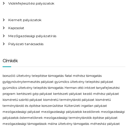
Vidékfejlesztési pályázatok
Kiemelt pályázatok
Kapcsolat
Mezőgazdasági pályázatírás
Pályázati tanácsadás
Címkék
borszőlő ültetvény telepítése támogatás
fiatal méhész támogatás
gyógynövénytermesztés pályázat
gyümölcs ültetvény telepitési pályázat
gyümölcs ültetvény telepítés támogatás
Herman ottó intézet tanyafejlesztési
program
kertészeti gép pályázat
kertészeti pályázat
kezdő méhész pályázat
kisméretű szárító pályázat
kisméretű terménytároló pályázat
kisméretű
terménytároló és építése korszerűsítése
Külterületi ingatlan pályázat
mezőgazdasági pályázat
mezőgazdasági pályázatok kezdőknek
mezőgazdasági
pályázatok őstermelőknek
mezőgazdasági terménytárolók építése pályázat
mezőgazdasági támogatások
málna ültetvény támogatás
méhesház pályázat