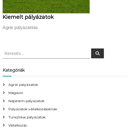
Kiemelt pályázatok
Agrár pályázatírás
K
K
e
e
r
r
e
s
e
Kategóriák
é
s
s
é
Agrár pályázatok
s
Magazin
:
Napelem pályázatok
Pályázatok vállalkozásoknak
Turisztikai pályázatok
Vállalkozás