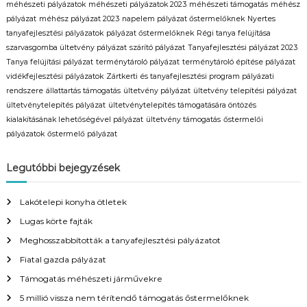
méhészeti pályázatok
méhészeti pályázatok 2023
méhészeti támogatás
méhész
pályázat
méhész pályázat 2023
napelem pályázat őstermelőknek
Nyertes
tanyafejlesztési pályázatok
pályázat őstermelőknek
Régi tanya felújítása
szarvasgomba ültetvény pályázat
szárító pályázat
Tanyafejlesztési pályázat 2023
Tanya felújítási pályázat
terménytároló pályázat
terménytároló építése pályázat
vidékfejlesztési pályázatok
Zártkerti és tanyafejlesztési program pályázati
rendszere
állattartás támogatás
ültetvény pályázat
ültetvény telepítési pályázat
ültetvénytelepítés pályázat
ültetvénytelepítés támogatására öntözés
kialakításának lehetőségével pályázat
ültetvény támogatás
őstermelői
pályázatok
őstermelő pályázat
Legutóbbi bejegyzések
Lakótelepi konyha ötletek
Lugas körte fajták
Meghosszabbították a tanyafejlesztési pályázatot
Fiatal gazda pályázat
Támogatás méhészeti járművekre
5 millió vissza nem térítendő támogatás őstermelőknek